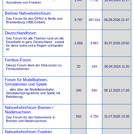
1.347
7.732
18.06.2026 11:17
Ausnahme von Franken.
Berliner Nahverkehrsforum
Das Forum für den ÖPNV in Berlin und
9.797
497.916
06.08.2026 21:47
Brandenburg (VBB-Gebiet).
Deutschlandforum
Das Forum für alle Themen rund um die
Eisenbahn in ganz Deutschland - soweit
1.658
9.867
30.07.2026 20:50
für diese keine extra Region vorhanden
ist.
Fernbus-Forum
Dieses Forum dient der Diskussion zu
32
193
06.04.2024 11:20
Fernbusthemen.
Forum für Modellbahnen,
Simulationen und Spiele
... alles über die Modelleisenbahn,
340
940
08.12.2025 17:28
Simulationsprogramme und Spiele mit
Bahnbezug
Nahverkehrsforum Bremen /
Niedersachsen
592
5.750
31.07.2026 13:38
Das Forum für den Nahverkehr in
Bremen und Niedersachsen
Nahverkehrsforum Franken