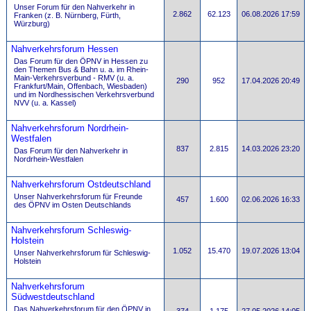
Unser Forum für den Nahverkehr in
2.862
62.123
06.08.2026 17:59
Franken (z. B. Nürnberg, Fürth,
Würzburg)
Nahverkehrsforum Hessen
Das Forum für den ÖPNV in Hessen zu
den Themen Bus & Bahn u. a. im Rhein-
Main-Verkehrsverbund - RMV (u. a.
290
952
17.04.2026 20:49
Frankfurt/Main, Offenbach, Wiesbaden)
und im Nordhessischen Verkehrsverbund
NVV (u. a. Kassel)
Nahverkehrsforum Nordrhein-
Westfalen
837
2.815
14.03.2026 23:20
Das Forum für den Nahverkehr in
Nordrhein-Westfalen
Nahverkehrsforum Ostdeutschland
Unser Nahverkehrsforum für Freunde
457
1.600
02.06.2026 16:33
des ÖPNV im Osten Deutschlands
Nahverkehrsforum Schleswig-
Holstein
1.052
15.470
19.07.2026 13:04
Unser Nahverkehrsforum für Schleswig-
Holstein
Nahverkehrsforum
Südwestdeutschland
Das Nahverkehrsforum für den ÖPNV in