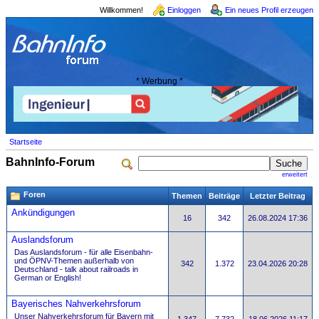
Willkommen!
Einloggen
Ein neues Profil erzeugen
* Werbung *
Startseite
BahnInfo-Forum
erweitert
Foren
Themen
Beiträge
Letzter Beitrag
Ankündigungen
16
342
26.08.2024 17:36
Auslandsforum
Das Auslandsforum - für alle Eisenbahn-
und ÖPNV-Themen außerhalb von
342
1.372
23.04.2026 20:28
Deutschland - talk about railroads in
German or English!
Bayerisches Nahverkehrsforum
Unser Nahverkehrsforum für Bayern mit